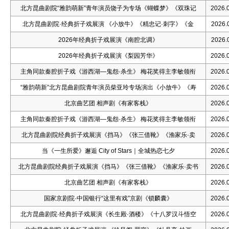
北方昆曲剧院“雅韵萌新”青年演员饶子为专场《蝴蝶梦》《双珠记
2026.0
北方昆曲剧院·经典折子戏展演 《小放牛》《精忠记·刺字》《金
2026.0
2026年经典折子戏展演《南腔北调》
2026.0
2026年经典折子戏展演《梨园芳华》
2026.0
主角同款秦腔折子戏《游西湖—鬼怨·杀生》 梅花奖得主李敏领衔
2026.0
“雅韵萌新”北方昆曲剧院青年演员柴亚玲专场演出《小放牛》《寿
2026.0
北京曲艺团 相声剧《有家客栈》
2026.0
主角同款秦腔折子戏《游西湖—鬼怨·杀生》 梅花奖得主李敏领衔
2026.0
北方昆曲剧院经典折子戏展演《挡马》《张三借靴》《渔家乐·卖
2026.0
当《一生所爱》邂逅 City of Stars｜全城热恋七夕
2026.0
北方昆曲剧院经典折子戏展演《挡马》《张三借靴》《渔家乐·卖书
2026.0
北京曲艺团 相声剧《有家客栈》
2026.0
国家京剧院·中国银行“这里有戏”京剧《锁麟囊》
2026.0
北方昆曲剧院·经典折子戏展演《长生殿·酒楼》《十八罗汉斗悟空
2026.0