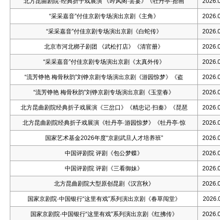
北方昆曲剧院·经典折子戏展演 《吟风阁·罢宴》《牡丹亭·拾画
2026.0
“采采嘉音”付佳京剧专场演出京剧《主角》
2026.0
“采采嘉音”付佳京剧专场演出京剧《白蛇传》
2026.0
北京市河北梆子剧团 《武松打店》《清官册》
2026.0
“采采嘉音”付佳京剧专场演出京剧《太真外传》
2026.0
“流芳铮艳 梅骨秋韵”刘铮京剧专场演出京剧《游园惊梦》《盗
2026.0
“流芳铮艳 梅骨秋韵”刘铮京剧专场演出京剧《玉堂春》
2026.0
北方昆曲剧院经典折子戏展演《三岔口》《精忠记·扫秦》《琵琶
2026.0
北方昆曲剧院经典折子戏展演《牡丹亭·游园惊梦》《牡丹亭·惊
2026.0
国家艺术基金2026年度“京剧武旦人才培养班”
2026.0
中国评剧院 评剧《包公梦蝶》
2026.0
中国评剧院 评剧《三看御妹》
2026.0
北方昆曲剧院大型原创昆剧《汉宫秋》
2026.0
国家京剧院·中国银行“这里有戏”系列演出京剧《春草闯堂》
2026.0
国家京剧院·中国银行“这里有戏”系列演出京剧《红拂传》
2026.0