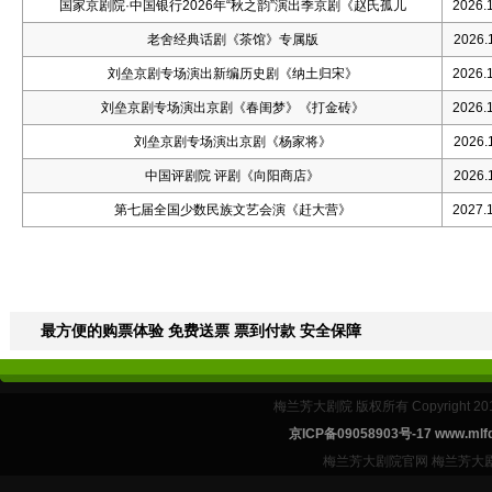
国家京剧院·中国银行2026年“秋之韵”演出季京剧《赵氏孤儿
2026.1
老舍经典话剧《茶馆》专属版
2026.1
刘垒京剧专场演出新编历史剧《纳土归宋》
2026.1
刘垒京剧专场演出京剧《春闺梦》《打金砖》
2026.1
刘垒京剧专场演出京剧《杨家将》
2026.1
中国评剧院 评剧《向阳商店》
2026.1
第七届全国少数民族文艺会演《赶大营》
2027.1
最方便的购票体验 免费送票 票到付款 安全保障
梅兰芳大剧院 版权所有 Copyright 2
京ICP备09058903号-17 www.mlfd
梅兰芳大剧院官网 梅兰芳大