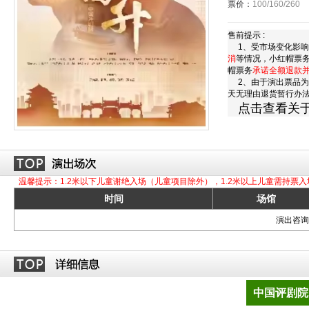
票价：
100/160/260
售前提示 :
1、受市场变化影响
消
等情况，小红帽票
帽票务
承诺全额退款
2、由于演出票品为
天无理由退货暂行办
点击查看关
温馨提示：1.2米以下儿童谢绝入场（儿童项目除外），1.2米以上儿童需持票入
时间
场馆
演出咨询订
中国评剧院 