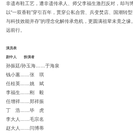
非遗布鞋工艺，遭非遗传承人、师父李福生激烈反对，却与博
以“一双香鞋”穿引百年，贯穿公私合营、兵变焚店、国潮转
与科技效能并存”的理念化解传承危机，更圆满祖辈未竟之缘
远前行。
演员表
剧中人 扮演者
孙振廷/孙玉海……于海泉
钱小蕙……张 琪
任桂英……姚 斌
李福生……刚 毅
任增祥……郑祥振
丁 浩……毕 虎
李大人……毛宗名
赵大人……闫博蒂