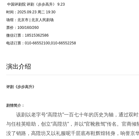
中国评剧院 评剧《步步高升》 9.23
时间：2025.09.23 周二 19:30
场馆：北京市 | 北京人民剧场
票价：100/160/260
微信订票：18515362586
电话订票：010-66552100,010-66552258
演出介绍
评剧《步步高升》
剧情简介：
该剧以老字号“高陞坊”一百七十年的历史为轴，通过双时
与任桂英暗助，创立“高陞坊”，并以“官靴救驾”传名。官商
没了销路，高陞坊又以礼服呢千层底布鞋辉煌转身，响誉京华