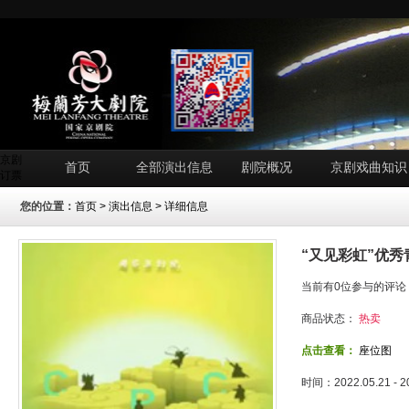
京剧
首页
全部演出信息
剧院概况
京剧戏曲知识
订票
您的位置：
首页
>
演出信息
> 详细信息
“又见彩虹”优
当前有0位参与的评论
商品状态：
热卖
点击查看：
座位图
时间：2022.05.21 - 