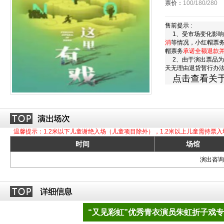
票价：
100/180/280
售前提示 :
1、受市场变化影响
消
等情况，小红帽票
帽票务
承诺全额退款
2、由于演出票品为
天无理由退货暂行办
点击查看关
温馨提示：1.2米以下儿童谢绝入场（儿童项目除外），1.2米以上儿童需持票入
时间
场馆
演出咨询订
“又见彩虹”优秀青衣演员朱虹折子戏