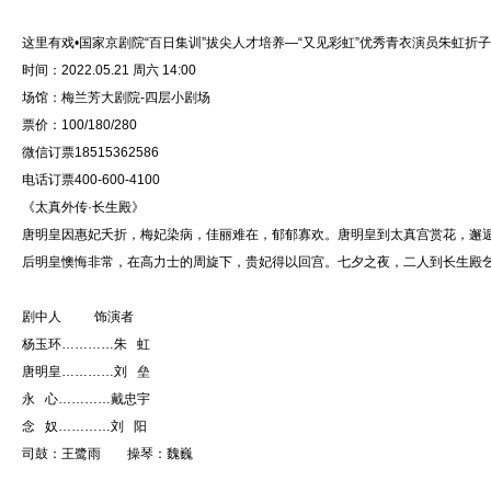
这里有戏•国家京剧院“百日集训”拔尖人才培养—“又见彩虹”优秀青衣演员朱虹折
时间：2022.05.21 周六 14:00
场馆：梅兰芳大剧院-四层小剧场
票价：100/180/280
微信订票18515362586
电话订票400-600-4100
《太真外传·长生殿》
唐明皇因惠妃夭折，梅妃染病，佳丽难在，郁郁寡欢。唐明皇到太真宫赏花，邂
后明皇懊悔非常，在高力士的周旋下，贵妃得以回宫。七夕之夜，二人到长生殿
剧中人 饰演者
杨玉环…………朱 虹
唐明皇…………刘 垒
永 心…………戴忠宇
念 奴…………刘 阳
司鼓：王鹭雨 操琴：魏巍