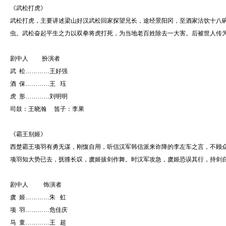
《武松打虎》
武松打虎，主要讲述梁山好汉武松回家探望兄长，途经景阳冈，至酒家沽饮十八
虫。武松奋起平生之力以双拳将虎打死，为当地老百姓除去一大害。后被世人传
剧中人 扮演者
武 松…………王好强
酒 保…………王 珏
虎 形…………刘明明
司鼓：王晓瀚 笛子：李果
《霸王别姬》
西楚霸王项羽有勇无谋，刚愎自用，听信汉军韩信派来诈降的李左车之言，不顾众
项羽知大势已去，抚骓长叹，虞姬拔剑作舞。时汉军攻急，虞姬恐误其行，持剑
剧中人 饰演者
虞 姬…………朱 虹
项 羽…………危佳庆
马 童…………王 超