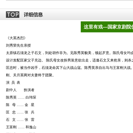
这里有戏—国家京剧院
《大英杰烈》
刘秀荣先生亲授
太原镇石须龙之子石文，到处胡作非为。见陈秀英貌美，顿起歹意。陈氏母女均
设计发配匡家父子充边。 陈氏母女改扮男装意欲出走，适逢石文又来抢亲，则杀
匡忠时，被当作凶手，石须龙命其下山大战山寇。陈秀英亲自出马与王富刚大战
刚、关月英两对夫妻终于团聚。
演 员 表
剧中人 扮演者
陈秀英 …… 白玮琛
陈 母 …… 金 星
匡 忠 …… 张 兵
石 文 …… 张 雷
王富刚 …… 和逸山