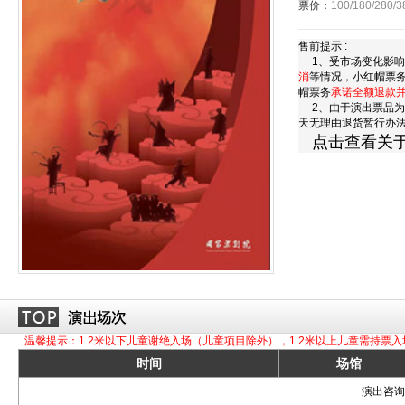
票价：
100/180/280/3
售前提示 :
1、受市场变化影响
消
等情况，小红帽票
帽票务
承诺全额退款
2、由于演出票品为
天无理由退货暂行办
点击查看关
温馨提示：1.2米以下儿童谢绝入场（儿童项目除外），1.2米以上儿童需持票入
时间
场馆
演出咨询订