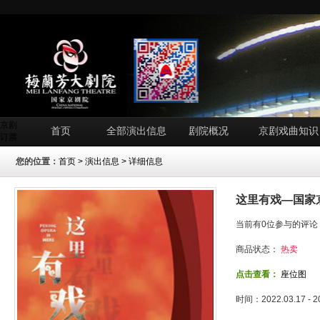
京剧
首页
全部演出信息
剧院概况
京剧戏曲知识
订票
您的位置：
首页
>
演出信息
> 详细信息
这里有戏—国家
当前有0位参与的评论
商品状态：
热卖
点击查看：
座位图
时间：2022.03.17 - 