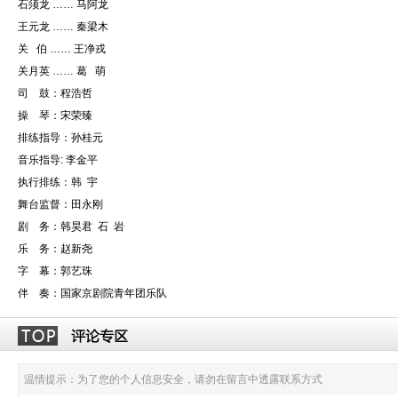
石须龙 …… 马阿龙
王元龙 …… 秦梁木
关 伯 …… 王净戎
关月英 …… 葛 萌
司 鼓：程浩哲
操 琴：宋荣臻
排练指导：孙桂元
音乐指导: 李金平
执行排练：韩 宇
舞台监督：田永刚
剧 务：韩昊君 石 岩
乐 务：赵新尧
字 幕：郭艺珠
伴 奏：国家京剧院青年团乐队
温情提示：为了您的个人信息安全，请勿在留言中透露联系方式