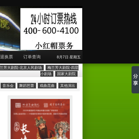
退换票
订单查询
8月7日 星期五
兰芳大剧院-北京人民剧场
梅兰芳大剧院-四层
小剧场
国家大剧院
音乐会
舞蹈芭蕾
戏曲昆曲
其他演出