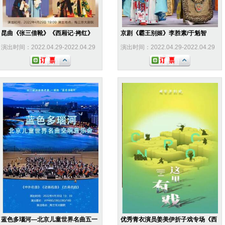
昆曲《张三借靴》《西厢记·拷红》
京剧《霸王别姬》李胜素/于魁智
演出时间：2022.04.29-2022.04.29
演出时间：2022.04.29-2022.04.29
蓝色多瑙河—北京儿童世界名曲五一
优秀青衣演员姜美伊折子戏专场《西