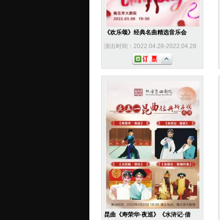
《欢乐颂》经典名曲精选音乐会
演出时间：2022.04.28-2022.04.28
昆曲《寿荣华·夜巡》《水浒记·借